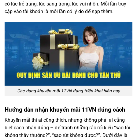
có lúc trẻ trung, lúc sang trọng, lúc vui nhộn. Mỗi lần truy
cập vào tài khoản là mỗi lần có lý do để nạp thêm.
Các dạng khuyến mãi 11VN đang triển khai hiện nay
Hướng dẫn nhận khuyến mãi 11VN đúng cách
Khuyến mãi thì ai cũng thích, nhưng không phải ai cũng
biết cách nhận đúng – để tránh những rắc rối kiểu “sao tôi
không thấy thưởng?”, “sao rút không được?”. Dưới đây là