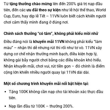
Từ
tặng thưởng chào mừng
lên đến 200% giá trị nạp đầu
tiên, đến các
ưu đãi theo sự kiện
như lễ hội thể thao, World
Cup, Euro, hay dịp lễ Tết – 11VN luôn biết cách khiến người
chơi cảm thấy mình đang ở đúng nơi.
Chính sách thưởng “có tâm”, không phải kiểu mồi nhử
Điều đáng nói là
khuyến mãi 11VN
không phải kiểu “làm
màu” – nhận thì dễ nhưng rút thì rối như tơ vò. 11VN xây
dựng cơ chế nhận thưởng minh bạch, điều kiện hợp lý,
không gài bẫy người chơi bằng các điều khoản khó hiểu.
Nhận khuyến mãi, chơi vui, rút tiền gọn – đó chính là điểm
cộng lớn khiến nhiều người quay lại 11VN dài dài.
Một số chương trình khuyến mãi nổi bật hiện tại:
Tặng 100K không cần nạp cho tài khoản xác thực đầu
tiên.
Nạp lần đầu từ 100K – thưởng 200%.