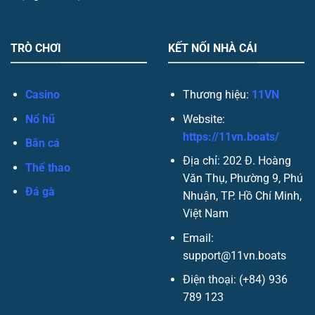
TRÒ CHƠI
KẾT NỐI NHÀ CÁI
Casino
Thương hiệu:
11VN
Nổ hũ
Website:
https://11vn.boats/
Bắn cá
Địa chỉ: 202 Đ. Hoàng
Thể thao
Văn Thụ, Phường 9, Phú
Đá gà
Nhuận, TP. Hồ Chí Minh,
Việt Nam
Email:
support@11vn.boats
Điện thoại: (+84) 936
789 123