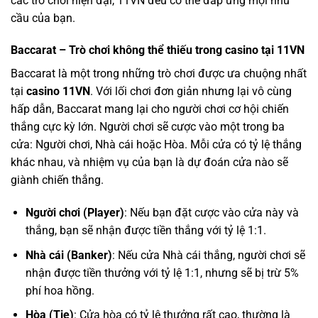
các trò chơi hiện đại, 11VN đều có thể đáp ứng mọi nhu
cầu của bạn.
Baccarat – Trò chơi không thể thiếu trong casino tại 11VN
Baccarat là một trong những trò chơi được ưa chuộng nhất
tại
casino 11VN
. Với lối chơi đơn giản nhưng lại vô cùng
hấp dẫn, Baccarat mang lại cho người chơi cơ hội chiến
thắng cực kỳ lớn. Người chơi sẽ cược vào một trong ba
cửa: Người chơi, Nhà cái hoặc Hòa. Mỗi cửa có tỷ lệ thắng
khác nhau, và nhiệm vụ của bạn là dự đoán cửa nào sẽ
giành chiến thắng.
Người chơi (Player)
: Nếu bạn đặt cược vào cửa này và
thắng, bạn sẽ nhận được tiền thắng với tỷ lệ 1:1.
Nhà cái (Banker)
: Nếu cửa Nhà cái thắng, người chơi sẽ
nhận được tiền thưởng với tỷ lệ 1:1, nhưng sẽ bị trừ 5%
phí hoa hồng.
Hòa (Tie)
: Cửa hòa có tỷ lệ thưởng rất cao, thường là