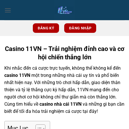
Bỏ
qua
nội
dung
ĐĂNG KÝ
ĐĂNG NHẬP
Casino 11VN
–
Trải nghiệm đỉnh cao và cơ
hội chiến thắng lớn
Khi nhắc đến cá cược trực tuyến, không thể không kể đến
casino 11VN
một trong những nhà cái uy tín và phổ biến
nhất hiện nay. Với những trò chơi hấp dẫn, giao diện thân
thiện và tỷ lệ thắng cực kỳ hấp dẫn, 11VN mang đến cho
người chơi cơ hội không chỉ thư giãn mà còn thắng lớn.
Cùng tìm hiểu về
casino nhà cái 11VN
và những gì bạn cần
biết để tối đa hóa trải nghiệm cá cược tại đây!
Mục Lục